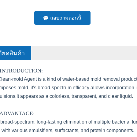
สอบถามตอนนี้
ียดสินค้า
INTRODUCTION:
n-mold Agent is a kind of water-based mold removal product fr
mposes mold, it's broad-spectrum efficacy allows incorporation
lsions.It appears as a colorless, transparent, and clear liquid.
 ADVANTAGE:
broad-spectrum, long-lasting elimination of multiple bacteria, f
with various emulsifiers, surfactants, and protein components.