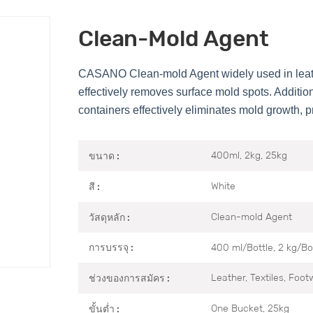
Clean-Mold Agent
CASANO Clean-mold Agent widely used in leather
effectively removes surface mold spots. Additio
containers effectively eliminates mold growth, p
400ml, 2kg, 25kg
ขนาด :
White
สี :
Clean-mold Agent
วัสดุหลัก :
400 ml/Bottle, 2 kg/Bo
การบรรจุ :
Leather, Textiles, Foo
ช่วงของการสมัคร :
One Bucket, 25kg
ขั้นต่ำ :