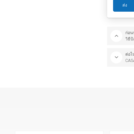
ส่ง
ก่อน
วิธี
ต่อไ
CAS