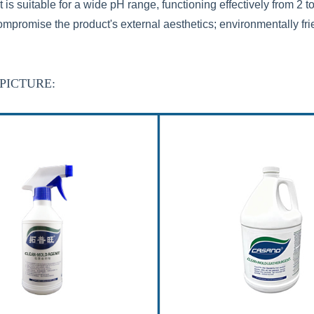
 is suitable for a wide pH range, functioning effectively from 2 to
mpromise the product's external aesthetics; environmentally fr
PICTURE: