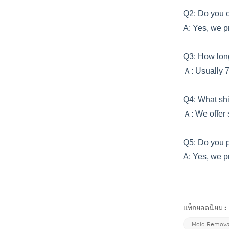
Q2: Do you o
A: Yes, we p
Q3: How lo
Ａ: Usually 7
Q4: What s
Ａ: We offer 
Q5: Do you 
A: Yes, we p
แท็กยอดนิยม :
Mold Remova